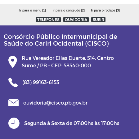
Ir para o menu [1]
Ir para o conteúdo [2]
Ir para o rodapé [3]
TELEFONES
OUVIDORIA
SUBIR
Consórcio Público Intermunicipal de
Saúde do Cariri Ocidental (CISCO)
Rua Vereador Elias Duarte, 514, Centro
Sumé / PB - CEP: 58540-000
(83) 99163-6153
ouvidoria@cisco.pb.gov.br
Segunda à Sexta de 07:00hs às 17:00hs