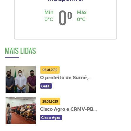
º
0
Mín
Máx
0ºC
0ºC
MAIS LIDAS
06.01.2019
O prefeito de Sumé,...
Geral
28.03.2025
Cisco Agro e CRMV-PB...
Cisco Agro