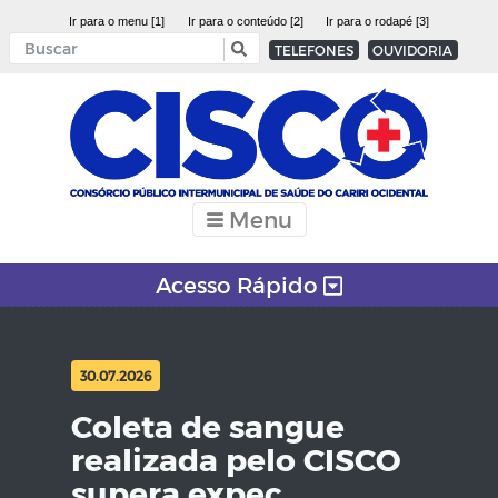
Ir para o menu [1]
Ir para o conteúdo [2]
Ir para o rodapé [3]
TELEFONES
OUVIDORIA
Menu
Acesso Rápido
30.07.2026
Coleta de sangue
realizada pelo CISCO
supera expec...