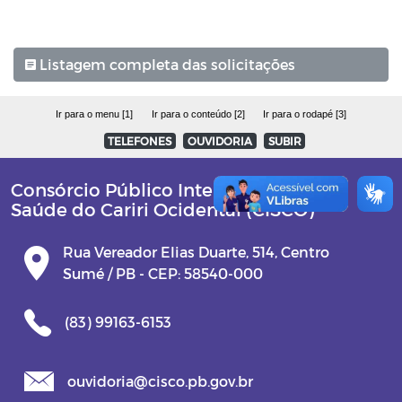
Listagem completa das solicitações
Ir para o menu [1]
Ir para o conteúdo [2]
Ir para o rodapé [3]
TELEFONES
OUVIDORIA
SUBIR
Consórcio Público Intermunicipal de
Saúde do Cariri Ocidental (CISCO)
Rua Vereador Elias Duarte, 514, Centro
Sumé / PB - CEP: 58540-000
(83) 99163-6153
ouvidoria@cisco.pb.gov.br