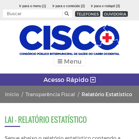
Ir para o menu [1]
Ir para o conteúdo [2]
Ir para o rodapé [3]
TELEFONES
OUVIDORIA
Menu
Acesso Rápido
Início
Transparência Fiscal
Relatório Estatístico
LAI - RELATÓRIO ESTATÍSTICO
Segue abaixo o relatório estatístico contendo a