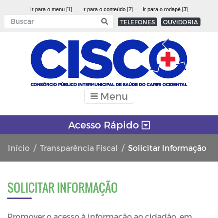
Ir para o menu [1]
Ir para o conteúdo [2]
Ir para o rodapé [3]
TELEFONES
OUVIDORIA
Menu
Acesso Rápido
Início
Transparência Fiscal
Solicitar Informação
SOLICITAR INFORMAÇÃO
Promover o acesso à informação ao cidadão, em