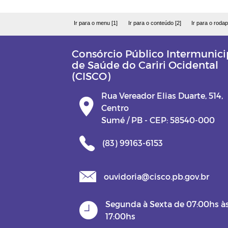
Ir para o menu [1]
Ir para o conteúdo [2]
Ir para o rodap
Consórcio Público Intermunici
de Saúde do Cariri Ocidental
(CISCO)
Rua Vereador Elias Duarte, 514,
Centro
Sumé / PB - CEP: 58540-000
(83) 99163-6153
ouvidoria@cisco.pb.gov.br
Segunda à Sexta de 07:00hs à
17:00hs