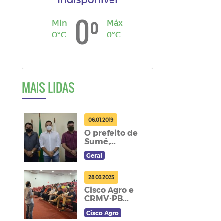
º
0
Mín
Máx
0ºC
0ºC
MAIS LIDAS
06.01.2019
O prefeito de
Sumé,...
Geral
28.03.2025
Cisco Agro e
CRMV-PB...
Cisco Agro