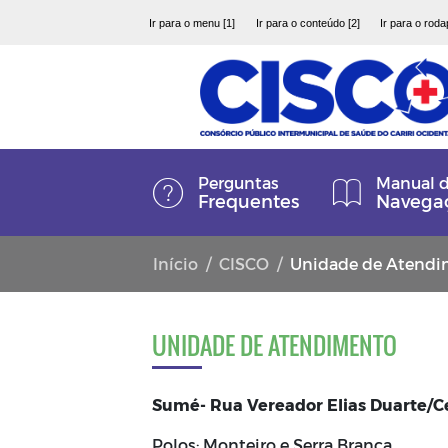
Ir para o menu [1]
Ir para o conteúdo [2]
Ir para o roda
Perguntas
Manual 
Frequentes
Navega
Início
CISCO
Unidade de Atend
UNIDADE DE ATENDIMENTO
Sumé- Rua Vereador Elias Duarte/
Polos: Monteiro e Serra Branca