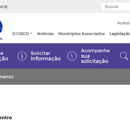
pé [3]
Acessi
O CISCO
Notícias
Municípios Associados
Legislaçã
Acompanhe
de
Solicitar
sua
ção
Informação
solicitação
imento
Centro