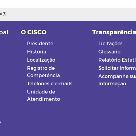
é [3]
pal
O CISCO
Transparênci
Presidente
Licitações
História
Glossário
Localização
Relatório Estatí
Registro de
Solicitar Infor
Competência
Acompanhe su
Telefones e e-mails
Informação
Unidade de
Atendimento
s