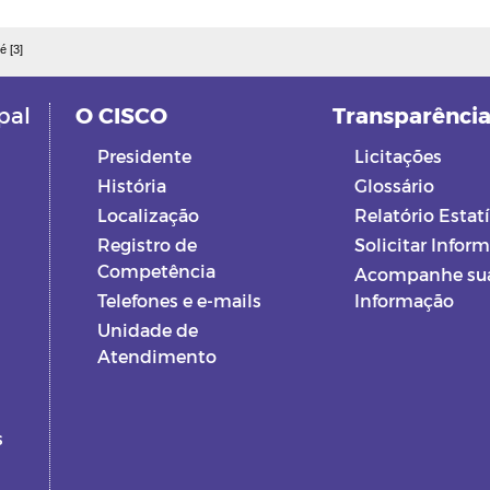
é [3]
pal
O CISCO
Transparênci
Presidente
Licitações
História
Glossário
Localização
Relatório Estatí
Registro de
Solicitar Infor
Competência
Acompanhe su
Telefones e e-mails
Informação
Unidade de
Atendimento
s