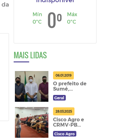
 da
º
0
Mín
Máx
0ºC
0ºC
MAIS LIDAS
06.01.2019
O prefeito de
Sumé,...
Geral
28.03.2025
Cisco Agro e
CRMV-PB...
Cisco Agro