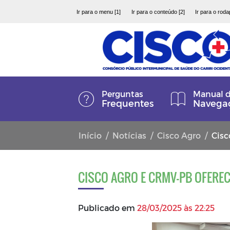
Ir para o menu [1]
Ir para o conteúdo [2]
Ir para o roda
Perguntas
Manual 
Frequentes
Navega
Início
Notícias
Cisco Agro
Cisc
CISCO AGRO E CRMV-PB OFERE
Publicado em
28/03/2025 às 22:25