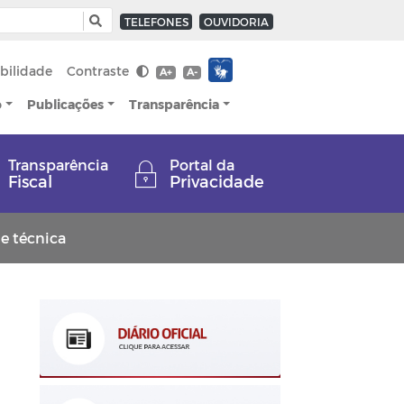
TELEFONES
OUVIDORIA
bilidade
Contraste
A+
A-
o
Publicações
Transparência
Transparência
Portal da
Fiscal
Privacidade
e técnica