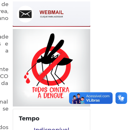
 de
ea,
ano
ade
s e
e a
nte
SCO
 da
nal
 se
Tempo
dos
Indisponível