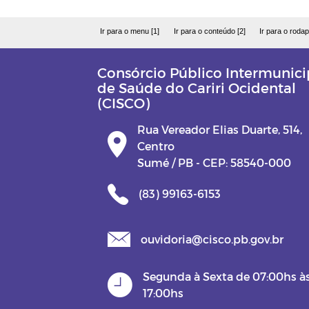
Ir para o menu [1]
Ir para o conteúdo [2]
Ir para o rodap
Consórcio Público Intermunici
de Saúde do Cariri Ocidental
(CISCO)
Rua Vereador Elias Duarte, 514,
Centro
Sumé / PB - CEP: 58540-000
(83) 99163-6153
ouvidoria@cisco.pb.gov.br
Segunda à Sexta de 07:00hs à
17:00hs