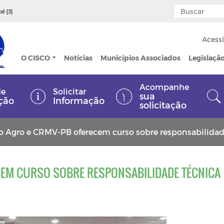
pé [3]
Acessi
O CISCO
Notícias
Municípios Associados
Legislaçã
Acompanhe
de
Solicitar
sua
ção
Informação
solicitação
o Agro e CRMV-PB oferecem curso sobre responsabilidad
CEM CURSO SOBRE RESPONSABILIDADE TÉCNICA