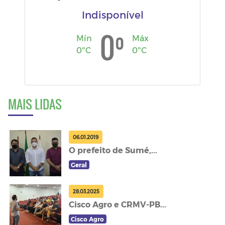
Indisponível
º
0
Mín
Máx
0ºC
0ºC
MAIS LIDAS
06.01.2019
O prefeito de Sumé,...
Geral
28.03.2025
Cisco Agro e CRMV-PB...
Cisco Agro