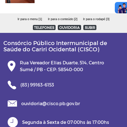
Ir para o menu [1]
Ir para o conteúdo [2]
Ir para o rodapé [3]
TELEFONES
OUVIDORIA
SUBIR
Consórcio Público Intermunicipal de
Saúde do Cariri Ocidental (CISCO)
Rua Vereador Elias Duarte, 514, Centro
Sumé / PB - CEP: 58540-000
(83) 99163-6153
ouvidoria@cisco.pb.gov.br
Segunda à Sexta de 07:00hs às 17:00hs