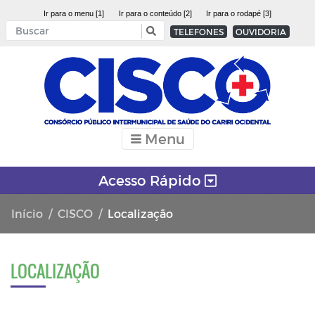
Ir para o menu [1]
Ir para o conteúdo [2]
Ir para o rodapé [3]
TELEFONES
OUVIDORIA
Menu
Acesso Rápido
Início
CISCO
Localização
LOCALIZAÇÃO