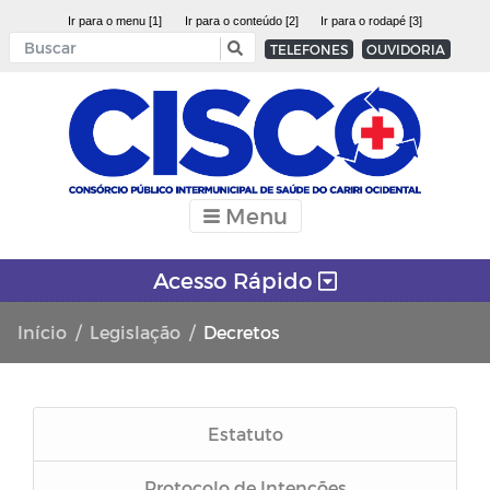
Ir para o menu [1]
Ir para o conteúdo [2]
Ir para o rodapé [3]
TELEFONES
OUVIDORIA
Menu
Acesso Rápido
Início
Legislação
Decretos
Estatuto
Protocolo de Intenções