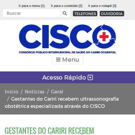
Ir para o menu [1]
Ir para o conteúdo [2]
Ir para o rodapé [3]
TELEFONES
OUVIDORIA
Menu
Acesso Rápido
Início
Notícias
Geral
Gestantes do Cariri recebem ultrassonografia
obstétrica especializada através do CISCO
GESTANTES DO CARIRI RECEBEM