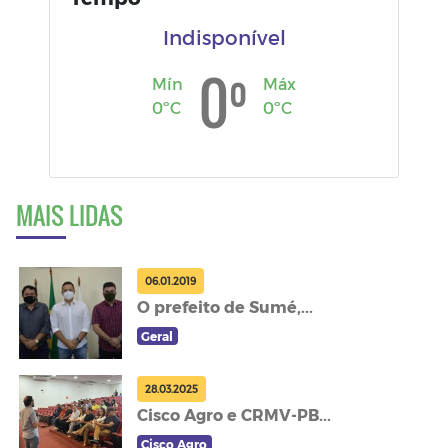
Indisponível
º
0
Mín
Máx
0ºC
0ºC
MAIS LIDAS
06.01.2019
O prefeito de Sumé,...
Geral
28.03.2025
Cisco Agro e CRMV-PB...
Cisco Agro