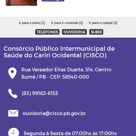
Ir para o menu [1]
Ir para o conteúdo [2]
Ir para o rodapé [3]
TELEFONES
OUVIDORIA
SUBIR
Consórcio Público Intermunicipal de
Saúde do Cariri Ocidental (CISCO)
Rua Vereador Elias Duarte, 514, Centro
Sumé / PB - CEP: 58540-000
(83) 99163-6153
ouvidoria@cisco.pb.gov.br
Segunda à Sexta de 07:00hs às 17:00hs