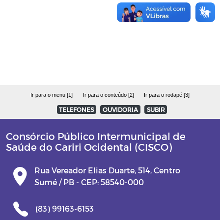
PP 002/2022
P.E 0003/2022
P.E 0004/2022
P.E 0005/2022
Ir para o menu [1]
Ir para o conteúdo [2]
Ir para o rodapé [3]
TELEFONES
OUVIDORIA
SUBIR
Parcerias
Consórcio Público Intermunicipal de
CISCO AGRO/LEIS DECRETOS
Saúde do Cariri Ocidental (CISCO)
Rua Vereador Elias Duarte, 514, Centro
Sumé / PB - CEP: 58540-000
(83) 99163-6153