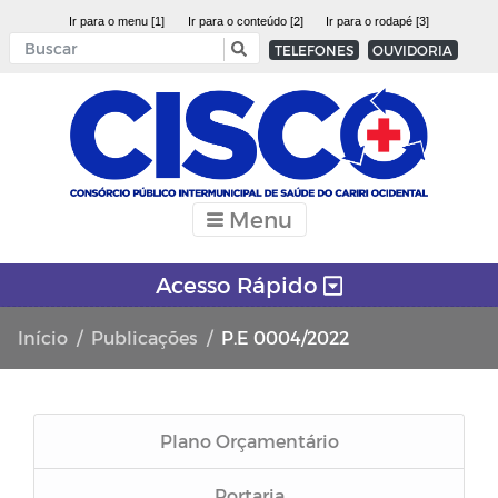
Ir para o menu [1]
Ir para o conteúdo [2]
Ir para o rodapé [3]
TELEFONES
OUVIDORIA
Menu
Acesso Rápido
Início
Publicações
P.E 0004/2022
Plano Orçamentário
Portaria